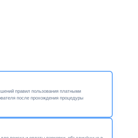
ушений правил пользования платными
вателя после прохождения процедуры
для поиска и оплаты парковки, объединённые в