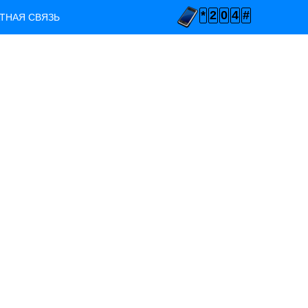
*
2
0
4
#
ТНАЯ СВЯЗЬ