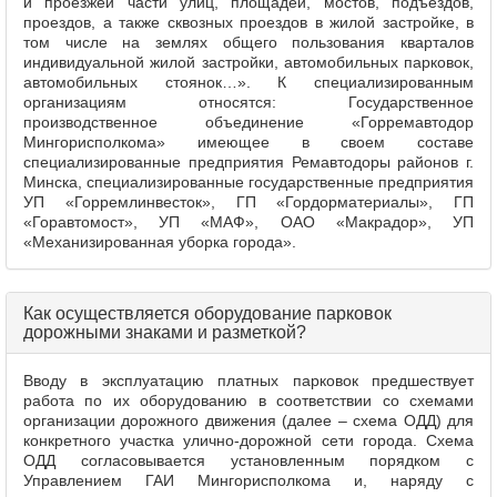
и проезжей части улиц, площадей, мостов, подъездов,
проездов, а также сквозных проездов в жилой застройке, в
том числе на землях общего пользования кварталов
индивидуальной жилой застройки, автомобильных парковок,
автомобильных стоянок…». К специализированным
организациям относятся: Государственное
производственное объединение «Горремавтодор
Мингорисполкома» имеющее в своем составе
специализированные предприятия Ремавтодоры районов г.
Минска, специализированные государственные предприятия
УП «Горремлинвесток», ГП «Гордорматериалы», ГП
«Горавтомост», УП «МАФ», ОАО «Макрадор», УП
«Механизированная уборка города».
Как осуществляется оборудование парковок
дорожными знаками и разметкой?
Вводу в эксплуатацию платных парковок предшествует
работа по их оборудованию в соответствии со схемами
организации дорожного движения (далее – схема ОДД) для
конкретного участка улично‑дорожной сети города. Схема
ОДД согласовывается установленным порядком с
Управлением ГАИ Мингорисполкома и, наряду с